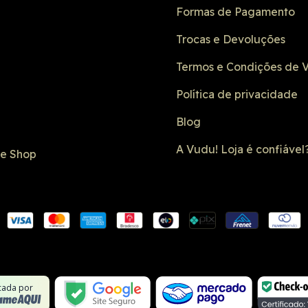
Formas de Pagamento
Trocas e Devoluções
Termos e Condições de 
Política de privacidade
Blog
A Vudu! Loja é confiável
de Shop
Conexão SSL
Formulário 
Não é um site
Google Safe
icada por