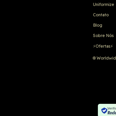
Uniformize
Contato
Blog
Sobre Nós
⚡Ofertas⚡
🌐 Worldwi
Verif