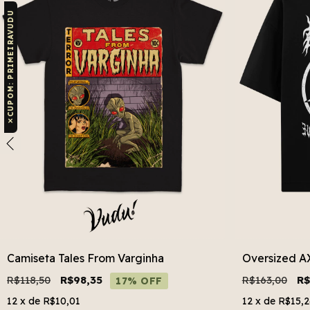
CUPOM: PRIMEIRAVUDU
✕
Camiseta Tales From Varginha
Oversized 
R$118,50
R$98,35
R$163,00
R$
17% OFF
12
x de
R$10,01
12
x de
R$15,2