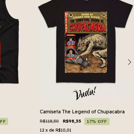
Camiseta The Legend of Chupacabra
R$118,50
R$98,35
FF
17% OFF
12
x de
R$10,01