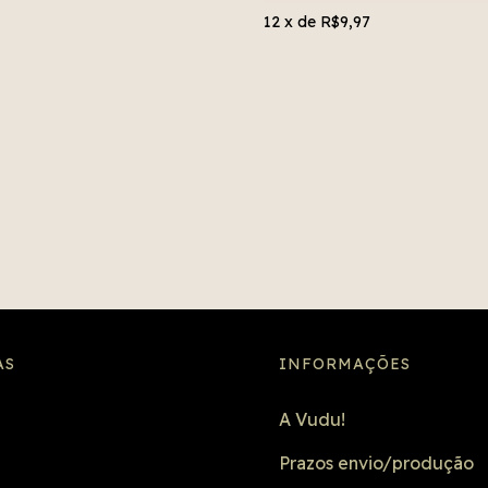
12
x de
R$9,97
AS
INFORMAÇÕES
A Vudu!
Prazos envio/produção