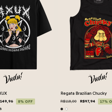
AXUX
Regata Brazilian Chucky
149,96
R$118,00
R$97,94
8% OFF
17% O
6