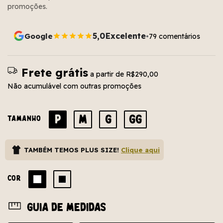
promoções.
5,0
Excelente
Google
79 comentários
•
Frete grátis
a partir de
R$290,00
Não acumulável com outras promoções
P
M
G
GG
TAMANHO
TAMBÉM TEMOS PLUS SIZE!
Clique aqui
COR
Guia de medidas