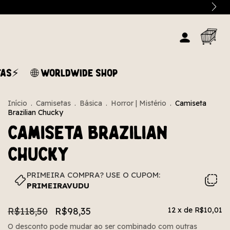
TAS⚡
🌐 WORLDWIDE SHOP
Início
.
Camisetas
.
Básica
.
Horror | Mistério
.
Camiseta
Brazilian Chucky
Camiseta Brazilian
Chucky
PRIMEIRA COMPRA? USE O CUPOM:
PRIMEIRAVUDU
R$118,50
R$98,35
12
x de
R$10,01
O desconto pode mudar ao ser combinado com outras