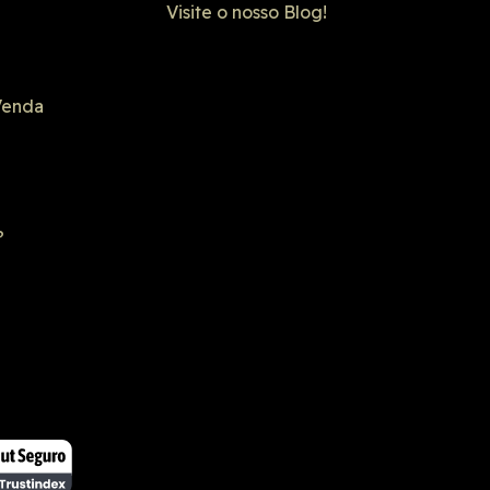
Visite o nosso Blog!
Venda
?
 segura
SSL seguro
 na lista negra
 Browsing