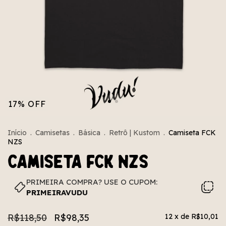
17
%
OFF
Início
.
Camisetas
.
Básica
.
Retrô | Kustom
.
Camiseta FCK
NZS
Camiseta FCK NZS
PRIMEIRA COMPRA? USE O CUPOM:
PRIMEIRAVUDU
R$118,50
R$98,35
12
x de
R$10,01