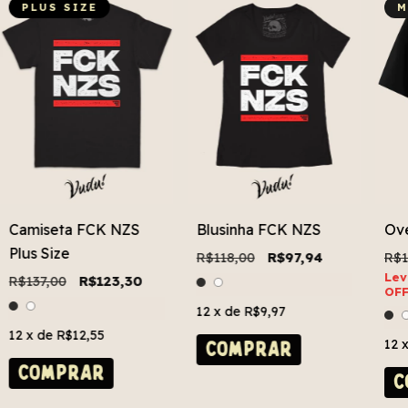
PLUS SIZE
M
Camiseta FCK NZS
Blusinha FCK NZS
Ov
Plus Size
R$118,00
R$97,94
R$1
Lev
R$137,00
R$123,30
OFF
12
x de
R$9,97
12
x de
R$12,55
12
COMPRAR
COMPRAR
C