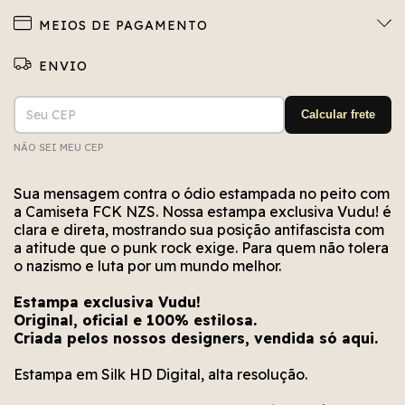
MEIOS DE PAGAMENTO
Entregas para o CEP:
ALTERAR CEP
Calcular frete
NÃO SEI MEU CEP
Não conseguimos encontrar esse CEP. Está bem
Erro no cálculo. Por favor, tente novamente em
Erro no meio de envio. Por favor, tente
novamente em alguns segundos.
alguns segundos.
escrito?
Sua mensagem contra o ódio estampada no peito com
a Camiseta FCK NZS. Nossa estampa exclusiva Vudu! é
clara e direta, mostrando sua posição antifascista com
a atitude que o punk rock exige. Para quem não tolera
o nazismo e luta por um mundo melhor.
Estampa exclusiva Vudu!
Original, oficial e 100% estilosa.
Criada pelos nossos designers, vendida só aqui.
Estampa em Silk HD Digital, alta resolução.