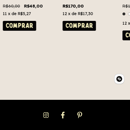
R$60,00
R$48,00
R$170,00
R$1
11
x de
R$5,27
12
x de
R$17,30
12
COMPRAR
COMPRAR
C