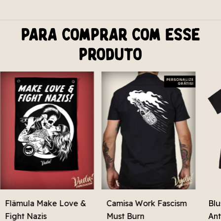
Para comprar com esse
produto
Flâmula Make Love &
Camisa Work Fascism
Blu
Fight Nazis
Must Burn
Ant