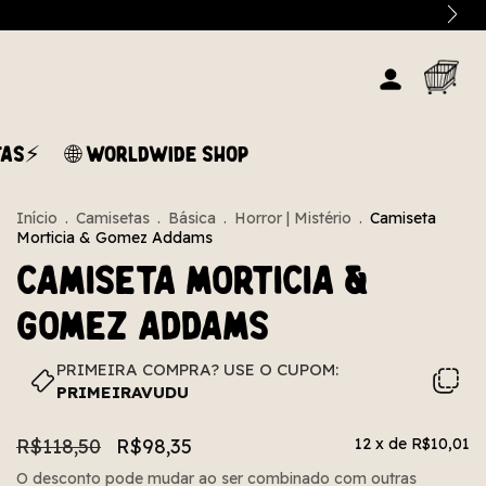
TAS⚡
🌐 WORLDWIDE SHOP
Início
.
Camisetas
.
Básica
.
Horror | Mistério
.
Camiseta
Morticia & Gomez Addams
Camiseta Morticia &
Gomez Addams
PRIMEIRA COMPRA? USE O CUPOM:
PRIMEIRAVUDU
R$118,50
R$98,35
12
x de
R$10,01
O desconto pode mudar ao ser combinado com outras