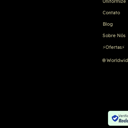
Uniformize
Contato
Blog
Sobre Nós
⚡Ofertas⚡
🌐 Worldwi
Verif