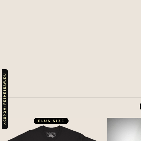
CUPOM: PRIMEIRAVUDU
PLUS SIZE
✕