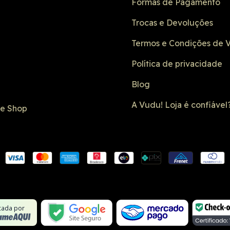
Formas de Pagamento
Trocas e Devoluções
Termos e Condições de 
Política de privacidade
Blog
A Vudu! Loja é confiável
de Shop
Conexão SSL
Formulário 
Não é um site
Google Safe
icada por