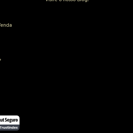
Venda
?
 segura
SSL seguro
 na lista negra
 Browsing