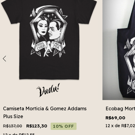
Camiseta Morticia & Gomez Addams
Ecobag Mort
Plus Size
R$69,00
R$137,00
R$123,30
12
x de
R$7,02
10% OFF
12
x de
R$12,55