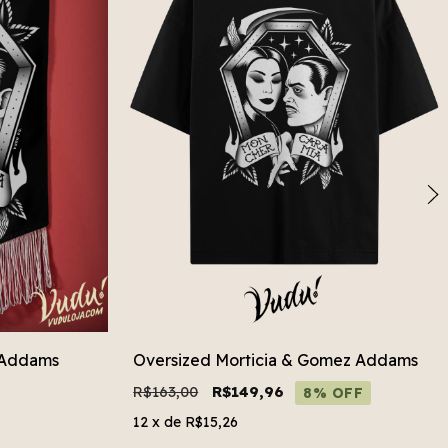
 Addams
Oversized Morticia & Gomez Addams
R$163,00
R$149,96
8% OFF
12
x de
R$15,26