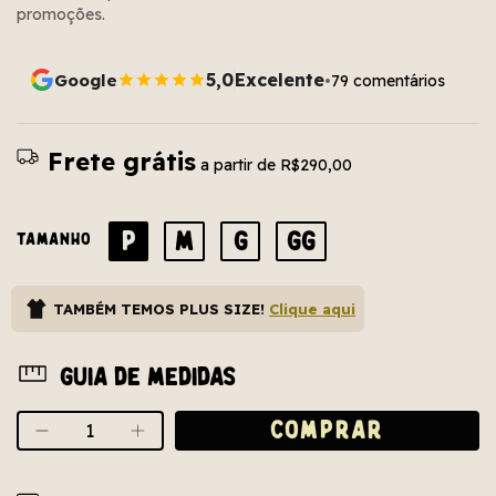
promoções.
5,0
Excelente
Google
79 comentários
•
Frete grátis
a partir de
R$290,00
P
M
G
GG
TAMANHO
TAMBÉM TEMOS PLUS SIZE!
Clique aqui
Guia de medidas