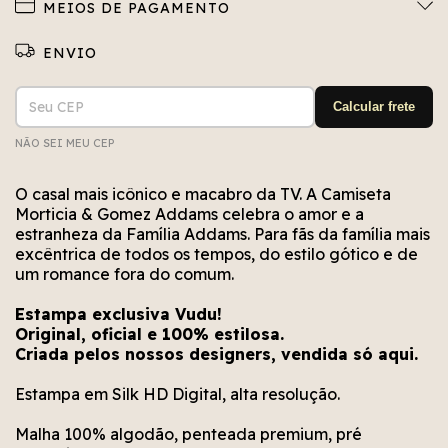
MEIOS DE PAGAMENTO
Entregas para o CEP:
ALTERAR CEP
Calcular frete
NÃO SEI MEU CEP
Não conseguimos encontrar esse CEP. Está bem
Erro no cálculo. Por favor, tente novamente em
Erro no meio de envio. Por favor, tente
novamente em alguns segundos.
alguns segundos.
escrito?
O casal mais icônico e macabro da TV. A Camiseta
Morticia & Gomez Addams celebra o amor e a
estranheza da Família Addams. Para fãs da família mais
excêntrica de todos os tempos, do estilo gótico e de
um romance fora do comum.
Estampa exclusiva Vudu!
Original, oficial e 100% estilosa.
Criada pelos nossos designers, vendida só aqui.
Estampa em Silk HD Digital, alta resolução.
Malha 100% algodão, penteada premium, pré