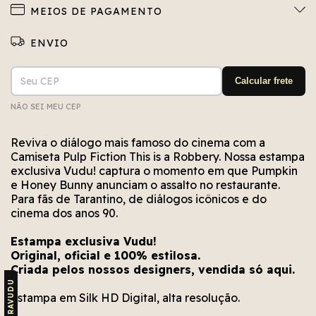
MEIOS DE PAGAMENTO
Entregas para o CEP:
ALTERAR CEP
Calcular frete
NÃO SEI MEU CEP
Não conseguimos encontrar esse CEP. Está bem
Erro no cálculo. Por favor, tente novamente em
Erro no meio de envio. Por favor, tente
novamente em alguns segundos.
alguns segundos.
escrito?
Reviva o diálogo mais famoso do cinema com a
Camiseta Pulp Fiction This is a Robbery. Nossa estampa
exclusiva Vudu! captura o momento em que Pumpkin
e Honey Bunny anunciam o assalto no restaurante.
Para fãs de Tarantino, de diálogos icônicos e do
cinema dos anos 90.
Estampa exclusiva Vudu!
Original, oficial e 100% estilosa.
Criada pelos nossos designers, vendida só aqui.
Estampa em Silk HD Digital, alta resolução.