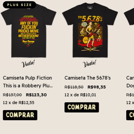
PLUS SIZE
Camiseta Pulp Fiction
Camiseta The 5678's
Cam
This is a Robbery Plus
Do
R$118,50
R$98,35
Size
R$137,00
R$123,30
R$1
12
x de
R$10,01
12
x de
R$12,55
12
COMPRAR
COMPRAR
C