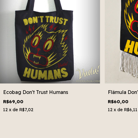
Ecobag Don't Trust Humans
Flâmula Don'
R$69,00
R$60,00
12
x de
R$7,02
12
x de
R$6,11