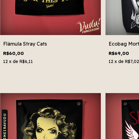
Flâmula Stray Cats
Ecobag Mort
R$60,00
R$69,00
12
x de
R$6,11
12
x de
R$7,02
CUPOM: PRIMEIRAVUDU