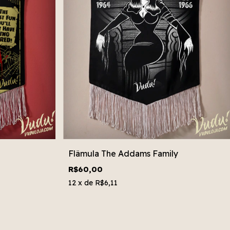
Flâmula The Addams Family
R$60,00
12
x de
R$6,11