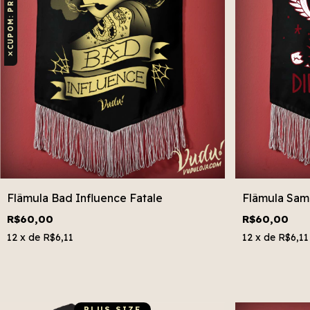
✕
Flâmula Bad Influence Fatale
Flâmula Same
R$60,00
R$60,00
12
x de
R$6,11
12
x de
R$6,11
PLUS SIZE