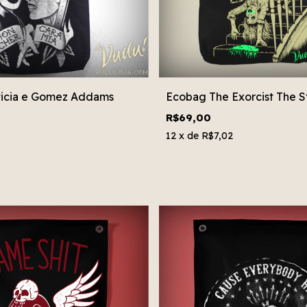
icia e Gomez Addams
Ecobag The Exorcist The St
R$69,00
12
x de
R$7,02