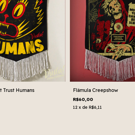
t Trust Humans
Flâmula Creepshow
R$60,00
12
x de
R$6,11