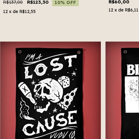
R$60,00
R$137,00
R$123,30
10% OFF
12
x de
R$6,11
12
x de
R$12,55