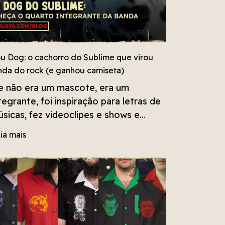
u Dog: o cachorro do Sublime que virou
nda do rock (e ganhou camiseta)
e não era um mascote, era um
tegrante, foi inspiração para letras de
sicas, fez videoclipes e shows e
rontou muito! Conheça Lou Dog, o
ia mais
arto integrante do Sublime, que
nhou destaque na nova camiseta da
nda, disponível na Vudu!