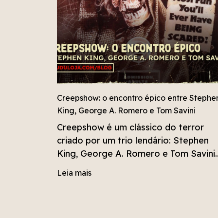
Creepshow: o encontro épico entre Stephe
King, George A. Romero e Tom Savini
Creepshow é um clássico do terror
criado por um trio lendário: Stephen
King, George A. Romero e Tom Savini.
Inspirado nas HQs macabras dos anos
Leia mais
50, o filme traz cinco contos cheios d
humor negro e sangue, além da
participação de Joe Hill, filho de King.