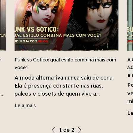
punk, a descoberta feita por Tarantino
em Tóquio e a relevância de sua
chegada ao país.
n
Punk vs Gótico: qual estilo combina mais com
A 
você?
3.
el
A moda alternativa nunca saiu de cena.
Es
Ela é presença constante nas ruas,
ve
palcos e closets de quem vive a
mi
contracultura. O que muda são as
Leia mais
mu
e
formas de se expressar: novos nomes,
Le
En
novas trends, novas inspirações.
fe
 O
1
de
2