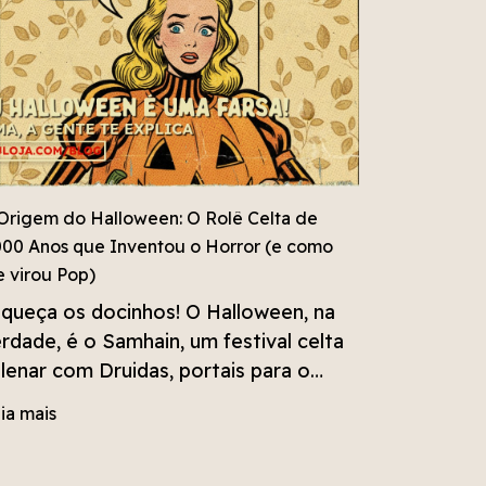
Origem do Halloween: O Rolê Celta de
000 Anos que Inventou o Horror (e como
e virou Pop)
queça os docinhos! O Halloween, na
rdade, é o Samhain, um festival celta
lenar com Druidas, portais para o
ndo dos mortos e muito misticismo.
ia mais
tenda a história real e como essa
sta inspirou a estética dark que a