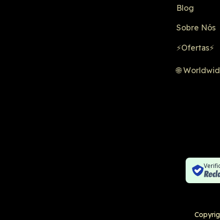
Blog
Sobre Nós
⚡Ofertas⚡
🌐 Worldwi
Verif
Copyrig