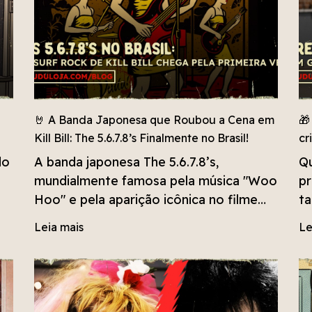
🤘 A Banda Japonesa que Roubou a Cena em
🎁
Kill Bill: The 5.6.7.8’s Finalmente no Brasil!
cr
do
A banda japonesa The 5.6.7.8’s,
Qu
mundialmente famosa pela música "Woo
pr
Hoo" e pela aparição icônica no filme
ta
Kill Bill Vol. 1 de Quentin Tarantino,
ma
Leia mais
Le
finalmente fará sua primeira turnê no
Brasil em dezembro de 2025. Este texto
explora a história do trio, seu som único
que mistura rockabilly, surf e garage