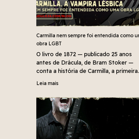
Carmilla nem sempre foi entendida como 
obra LGBT
O livro de 1872 — publicado 25 anos
antes de Drácula, de Bram Stoker —
conta a história de Carmilla, a primeira
vampira lésbica da literatura, e Laura,
Leia mais
uma jovem da Era Vitoriana. Esse foi 
período marcado por moralidade rígid
patriarcal e conser