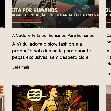
A Vudu! é feita por humanos. Para humanos.
Ca
bo
A Vudu! adota o slow fashion e a
Vo
produção sob demanda para garantir
o
Pa
peças exclusivas, sem desperdício e
el
com respeito ao tempo do trabalho
Leia mais
artesanal.
Le