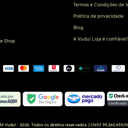
Termos e Condições de 
Política de privacidade
Blog
A Vudu! Loja é confiável
de Shop
Conexão SSL
Formulário 
Não é um site
Google Safe
icada por
ht Vudu! - 2026. Todos os direitos reservados.