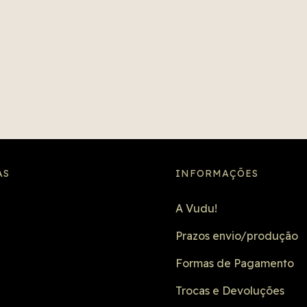
ge
es
t
—
a
AS
INFORMAÇÕES
A Vudu!
Prazos envio/produção
Formas de Pagamento
Trocas e Devoluções