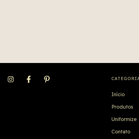
post explora as curiosidades, bastidor
e o impacto duradouro dessa obra cul
que continua influenciando o gênero 
e ainda apresenta a camiseta exclusiv
da Vudu! inspirada no filme.
CATEGORI
Início
Produtos
Uniformize
Contato