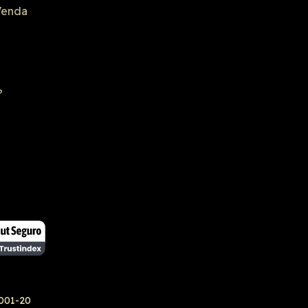
Venda
?
 segura
SSL seguro
 na lista negra
 Browsing