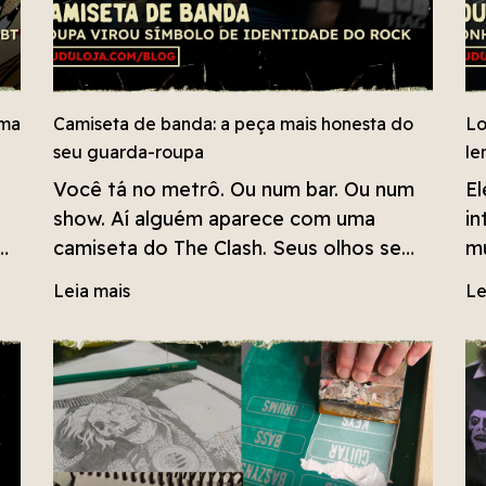
uma
Camiseta de banda: a peça mais honesta do
Lo
seu guarda-roupa
le
Você tá no metrô. Ou num bar. Ou num
El
show. Aí alguém aparece com uma
in
camiseta do The Clash. Seus olhos se
mú
encontram. Não precisa falar nada. Rola
ap
Leia mais
Le
um
aquele negócio tácito, aquele aceno
qu
a,
invisível de "oi, eu também".
ga
ba