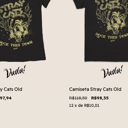
ay Cats Old
Camiseta Stray Cats Old
97,94
R$118,50
R$98,35
12
x de
R$10,01