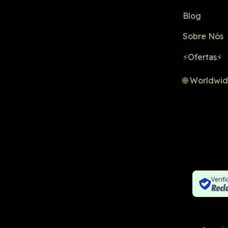
Blog
Sobre Nós
⚡Ofertas⚡
🌐 Worldwi
Verif