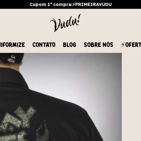
Cupom 1ª compra:⚡PRIMEIRAVUDU
IFORMIZE
CONTATO
BLOG
SOBRE NÓS
⚡OFER