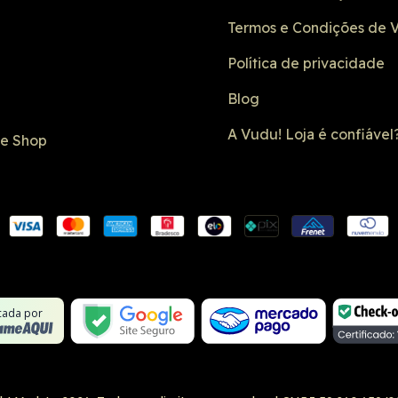
Termos e Condições de 
Política de privacidade
Blog
A Vudu! Loja é confiável
de Shop
Conexão SSL
Formulário 
Não é um site
Google Safe
icada por