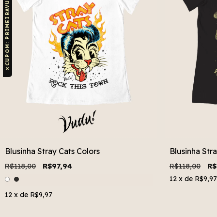
CUPOM: PRIMEIRAVUDU
✕
Blusinha Stray Cats Colors
Blusinha Str
R$118,00
R$97,94
R$118,00
R$
12
x de
R$9,97
12
x de
R$9,97