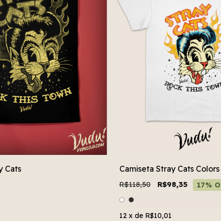
y Cats
Camiseta Stray Cats Colors
R$118,50
R$98,35
17% O
12
x de
R$10,01