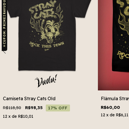
CUPOM: PRIMEIRAVUDU
✕
Camiseta Stray Cats Old
Flâmula Stra
R$60,00
R$118,50
R$98,35
17% OFF
12
x de
R$6,11
12
x de
R$10,01