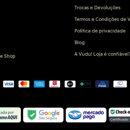
Trocas e Devoluções
Termos e Condições de 
Política de privacidade
Blog
A Vudu! Loja é confiável
de Shop
Conexão SSL
Formulário 
Não é um site
Google Safe
icada por