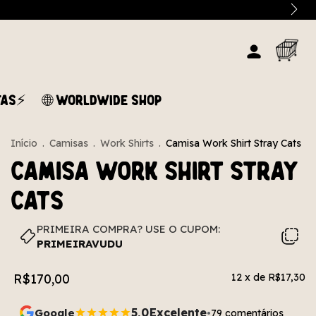
TAS⚡
🌐 WORLDWIDE SHOP
Início
.
Camisas
.
Work Shirts
.
Camisa Work Shirt Stray Cats
Camisa Work Shirt Stray
Cats
PRIMEIRA COMPRA? USE O CUPOM:
PRIMEIRAVUDU
R$170,00
12
x de
R$17,30
5,0
Excelente
Google
79 comentários
•