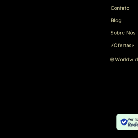
Contato
Blog
Sobre Nós
⚡Ofertas⚡
🌐 Worldwi
Verif