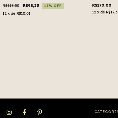
R$170,00
R$118,50
R$98,35
17% OFF
12
x de
R$17,3
12
x de
R$10,01
CATEGORI