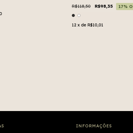
R$118,50
R$98,35
17% O
0
12
x de
R$10,01
AS
INFORMAÇÕES