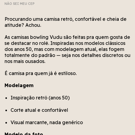
NÃO SEI MEU CEP
Não conseguimos encontrar esse CEP. Está bem
Erro no cálculo. Por favor, tente novamente em
Erro no meio de envio. Por favor, tente
novamente em alguns segundos.
alguns segundos.
escrito?
Procurando uma camisa retrô, confortável e cheia de
atitude? Achou.
As camisas bowling Vudu são feitas pra quem gosta de
se destacar no rolê. Inspiradas nos modelos clássicos
dos anos 50, mas com modelagem atual, elas fogem
totalmente do padrão — seja nos detalhes discretos ou
nos mais ousados.
É camisa pra quem já é estiloso.
Modelagem
Inspiração retrô (anos 50)
Corte atual e confortável
Visual marcante, nada genérico
Modelo da foto