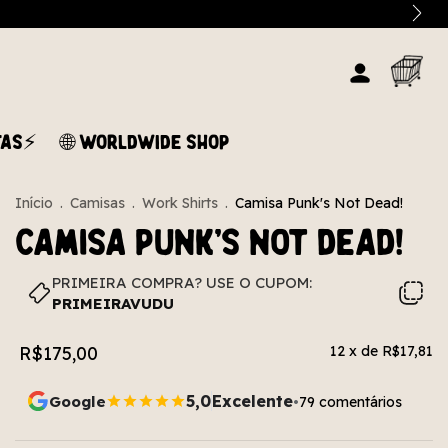
TAS⚡
🌐 WORLDWIDE SHOP
Início
.
Camisas
.
Work Shirts
.
Camisa Punk's Not Dead!
Camisa Punk's Not Dead!
PRIMEIRA COMPRA? USE O CUPOM:
PRIMEIRAVUDU
R$175,00
12
x de
R$17,81
5,0
Excelente
Google
79 comentários
•