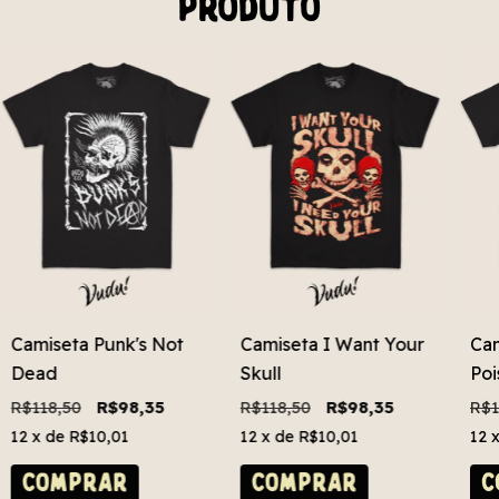
produto
Camiseta Punk's Not
Camiseta I Want Your
Cam
Dead
Skull
Poi
R$118,50
R$98,35
R$118,50
R$98,35
R$1
12
x de
R$10,01
12
x de
R$10,01
12
COMPRAR
COMPRAR
C