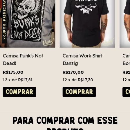
CUPOM: PRIMEIRAVUDU
✕
Camisa Punk's Not
Camisa Work Shirt
Cam
Dead!
Danzig
Bor
Wi
R$175,00
R$170,00
R$
12
x de
R$17,81
12
x de
R$17,30
12
COMPRAR
COMPRAR
C
Para comprar com esse