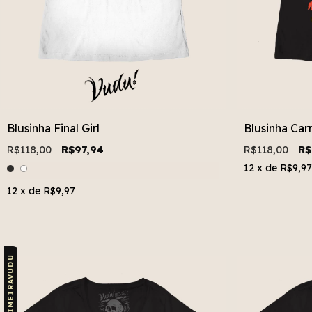
Blusinha Final Girl
Blusinha Carr
R$118,00
R$97,94
R$118,00
R$
12
x de
R$9,97
12
x de
R$9,97
CUPOM: PRIMEIRAVUDU