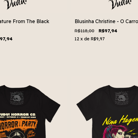
ature From The Black
Blusinha Christine - O Carr
R$118,00
R$97,94
97,94
12
x de
R$9,97