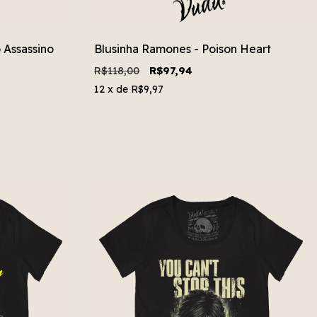
o Assassino
Blusinha Ramones - Poison Heart
R$118,00
R$97,94
12
x de
R$9,97