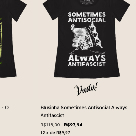
 - O
Blusinha Sometimes Antisocial Always
Antifascist
R$118,00
R$97,94
12
x de
R$9,97