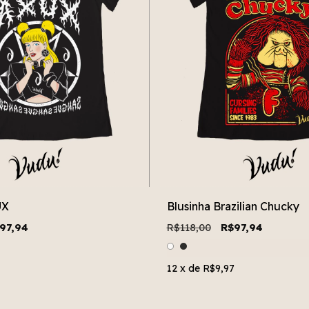
UX
Blusinha Brazilian Chucky
97,94
R$118,00
R$97,94
12
x de
R$9,97