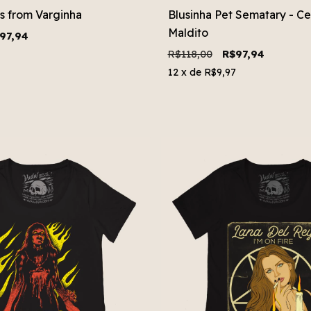
es from Varginha
Blusinha Pet Sematary - Ce
Maldito
97,94
R$118,00
R$97,94
12
x de
R$9,97