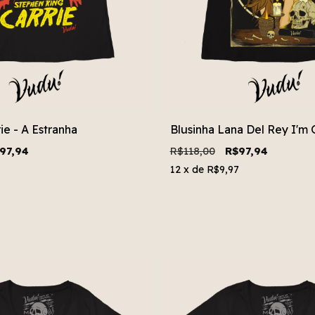
ie - A Estranha
Blusinha Lana Del Rey I'm 
97,94
R$118,00
R$97,94
12
x de
R$9,97