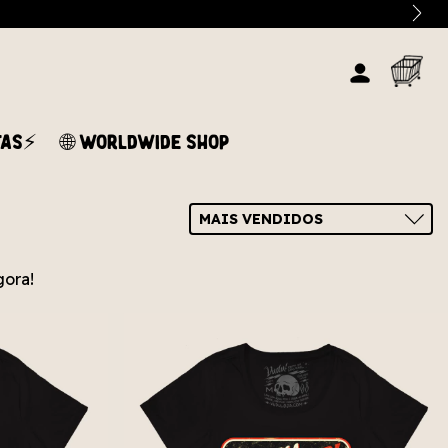
TAS⚡
🌐 WORLDWIDE SHOP
gora!