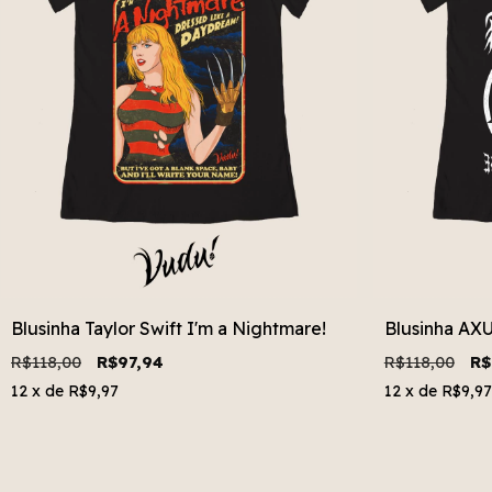
Blusinha Taylor Swift I'm a Nightmare!
Blusinha AX
R$118,00
R$97,94
R$118,00
R$
12
x de
R$9,97
12
x de
R$9,97