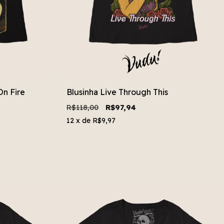
On Fire
Blusinha Live Through This
R$118,00
R$97,94
12
x de
R$9,97