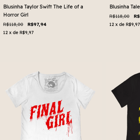
Blusinha Taylor Swift The Life of a
Blusinha Tal
Horror Girl
R$118,00
R$
R$118,00
R$97,94
12
x de
R$9,97
12
x de
R$9,97