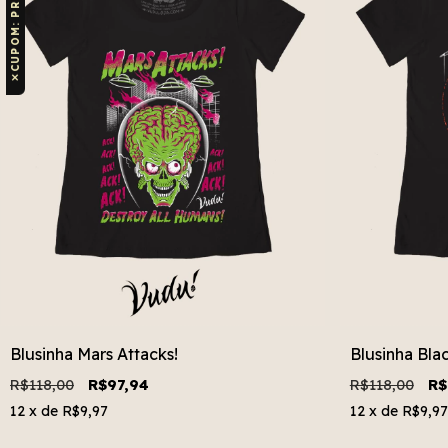
✕
Blusinha Mars Attacks!
Blusinha Blac
R$118,00
R$97,94
R$118,00
R$
12
x de
R$9,97
12
x de
R$9,97