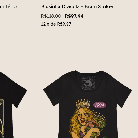
mitério
Blusinha Dracula - Bram Stoker
R$118,00
R$97,94
12
x de
R$9,97