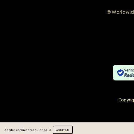
🌐 Worldwi
Verif
Copyrig
Aceitar cookies fresquinhos
ACEITAR