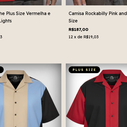
he Plus Size Vermelha e
Camisa Rockabilly Pink and
Lights
Size
R$187,00
03
12
x de
R$19,03
PLUS SIZE