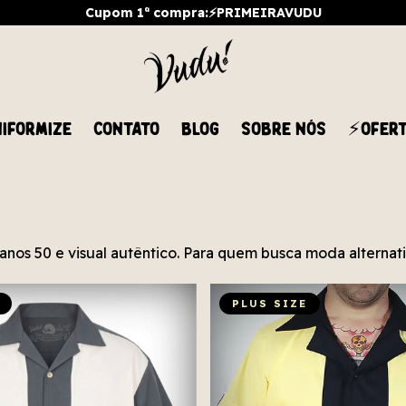
Cupom 1ª compra:⚡PRIMEIRAVUDU
IFORMIZE
CONTATO
BLOG
SOBRE NÓS
⚡OFER
rô anos 50 e visual autêntico. Para quem busca moda alterna
PLUS SIZE