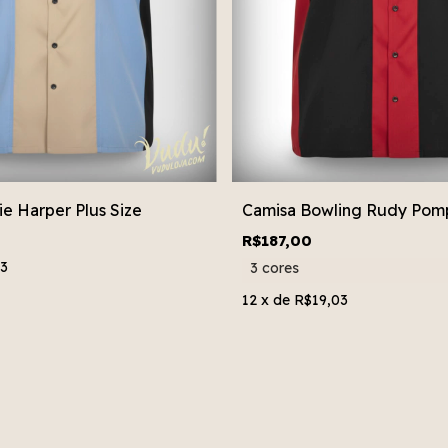
ie Harper Plus Size
Camisa Bowling Rudy Pompil
R$187,00
03
3 cores
12
x de
R$19,03