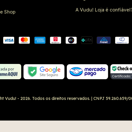
A Vudu! Loja é confiável
de Shop
Conexão SSL
Formulário 
Não é um site
Google Safe
icada por
ht Vudu! - 2026. Todos os direitos reservados.