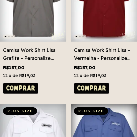
Camisa Work Shirt Lisa
Camisa Work Shirt Lisa -
Grafite - Personalize
Vermelha - Personalize
Grátis! Plus Size
Grátis! Plus Size
R$187,00
R$187,00
12
x de
R$19,03
12
x de
R$19,03
COMPRAR
COMPRAR
PLUS SIZE
PLUS SIZE