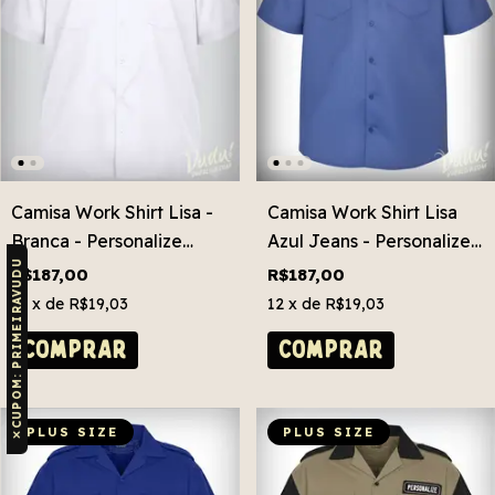
Camisa Work Shirt Lisa -
Camisa Work Shirt Lisa
Branca - Personalize
Azul Jeans - Personalize
CUPOM: PRIMEIRAVUDU
Grátis! Plus Size
Grátis! Plus Size
R$187,00
R$187,00
12
x de
R$19,03
12
x de
R$19,03
COMPRAR
COMPRAR
PLUS SIZE
PLUS SIZE
✕