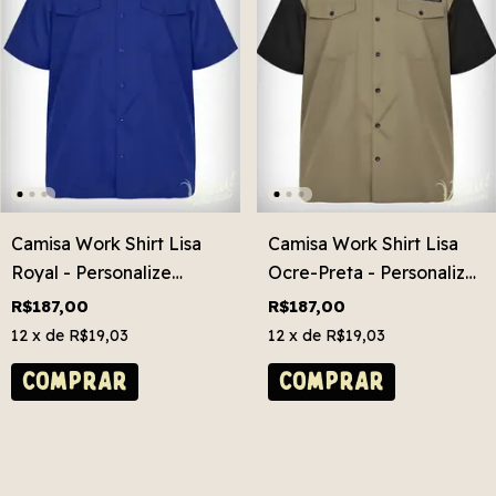
Camisa Work Shirt Lisa
Camisa Work Shirt Lisa
Royal - Personalize
Ocre-Preta - Personalize
Grátis! Plus Size
Grátis! Plus Size
R$187,00
R$187,00
12
x de
R$19,03
12
x de
R$19,03
COMPRAR
COMPRAR