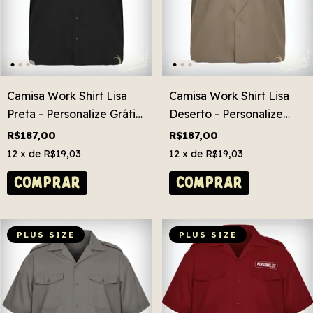
Camisa Work Shirt Lisa
Camisa Work Shirt Lisa
Preta - Personalize Grátis!
Deserto - Personalize
Plus Size
Grátis! Plus Size
R$187,00
R$187,00
12
x de
R$19,03
12
x de
R$19,03
COMPRAR
COMPRAR
PLUS SIZE
PLUS SIZE