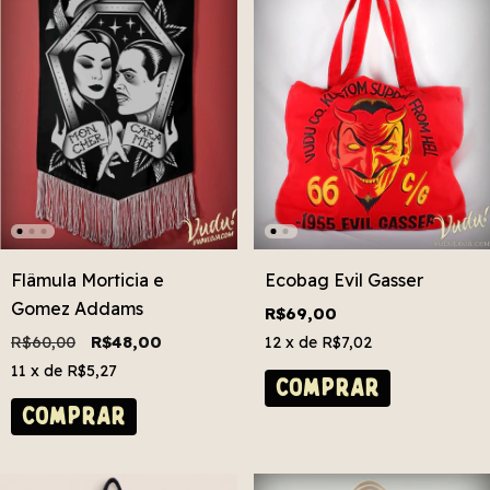
Flâmula Morticia e
Ecobag Evil Gasser
Gomez Addams
R$69,00
R$60,00
R$48,00
12
x de
R$7,02
11
x de
R$5,27
COMPRAR