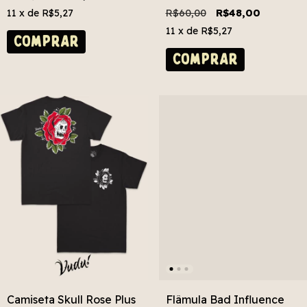
Escada
R$60,00
R$48,00
11
x de
R$5,27
11
x de
R$5,27
COMPRAR
COMPRAR
Camiseta Skull Rose Plus
Flâmula Bad Influence