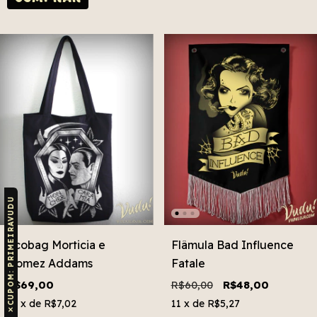
CUPOM: PRIMEIRAVUDU
Ecobag Morticia e
Flâmula Bad Influence
Gomez Addams
Fatale
R$69,00
R$60,00
R$48,00
12
x de
R$7,02
11
x de
R$5,27
✕