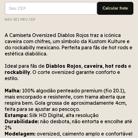
Entregas para o CEP:
ALTERAR CEP
Calcular frete
NÃO SEI MEU CEP
Não conseguimos encontrar esse CEP. Está bem
Erro no cálculo. Por favor, tente novamente em
Erro no meio de envio. Por favor, tente
novamente em alguns segundos.
alguns segundos.
escrito?
A Camiseta Oversized Diablos Rojos traz a icônica
caveira com chifres, um símbolo da Kustom Kulture e
do rockabilly mexicano. Perfeita para fãs de hot rods e
estética diabólica.
Ideal para fãs de
Diablos Rojos
,
caveira
,
hot rods
e
rockabilly
. O corte oversized garante conforto e
estilo.
Malha:
100% algodão penteado premium (fio 20.1),
mais encorpado e resistente, com trama aberta que
respira bem. Gola grossa de aproximadamente 4cm,
feita para se ajustar ao pescoço.
Estampa:
Silk HD Digital, alta resolução
Durabilidade:
não desbota, não entorta e encolhe até
2%
Modelagem:
oversized, caimento amplo e confortável