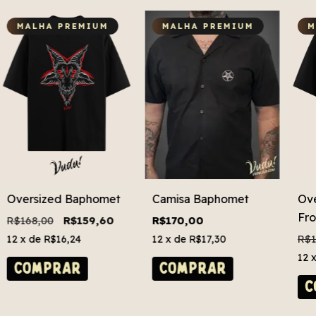
MALHA PREMIUM
MALHA PREMIUM
M
Oversized Baphomet
Camisa Baphomet
Ove
Fro
R$168,00
R$159,60
R$170,00
R$1
12
x de
R$16,24
12
x de
R$17,30
12
COMPRAR
COMPRAR
C