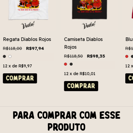
Regata Diablos Rojos
Camiseta Diablos
Blu
Rojos
R$118,00
R$97,94
R$1
R$118,50
R$98,35
12
x de
R$9,97
12
12
x de
R$10,01
COMPRAR
C
COMPRAR
Para comprar com esse
produto