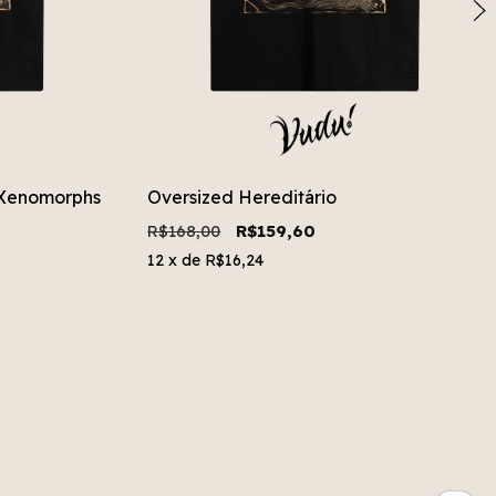
 Xenomorphs
Oversized Hereditário
R$168,00
R$159,60
12
x de
R$16,24