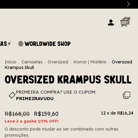
TAS⚡
🌐 WORLDWIDE SHOP
Início
.
Camisetas
.
Oversized
.
Horror | Mistério
.
Oversized
Krampus Skull
Oversized Krampus Skull
PRIMEIRA COMPRA? USE O CUPOM:
PRIMEIRAVUDU
R$168,00
R$159,60
12
x de
R$16,24
Leve 2 e ganhe 10% OFF!
O desconto pode mudar ao ser combinado com outras
promoções.