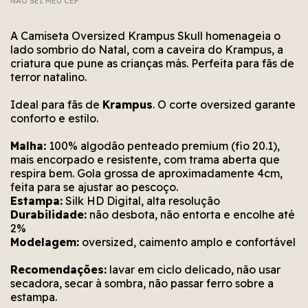
NÃO SEI MEU CEP
Não conseguimos encontrar esse CEP. Está bem
Erro no cálculo. Por favor, tente novamente em
Erro no meio de envio. Por favor, tente
novamente em alguns segundos.
alguns segundos.
escrito?
A Camiseta Oversized Krampus Skull homenageia o
lado sombrio do Natal, com a caveira do Krampus, a
criatura que pune as crianças más. Perfeita para fãs de
terror natalino.
Ideal para fãs de
Krampus
. O corte oversized garante
conforto e estilo.
Malha:
100% algodão penteado premium (fio 20.1),
mais encorpado e resistente, com trama aberta que
respira bem. Gola grossa de aproximadamente 4cm,
feita para se ajustar ao pescoço.
Estampa:
Silk HD Digital, alta resolução
Durabilidade:
não desbota, não entorta e encolhe até
2%
Modelagem:
oversized, caimento amplo e confortável
Recomendações:
lavar em ciclo delicado, não usar
secadora, secar à sombra, não passar ferro sobre a
estampa.