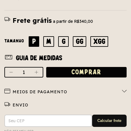
Frete grátis
a partir de
R$340,00
P
M
G
GG
XGG
TAMANHO
Guia de medidas
MEIOS DE PAGAMENTO
Entregas para o CEP:
ALTERAR CEP
Calcular frete