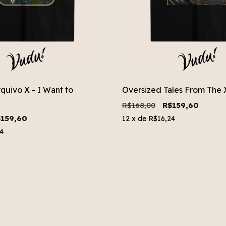
quivo X - I Want to
Oversized Tales From The
R$168,00
R$159,60
159,60
12
x de
R$16,24
4