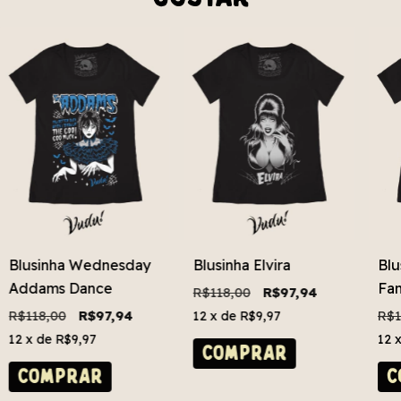
Blusinha Wednesday
Blusinha Elvira
Blu
Addams Dance
Fam
R$118,00
R$97,94
R$118,00
R$97,94
R$1
12
x de
R$9,97
12
x de
R$9,97
12
COMPRAR
COMPRAR
C