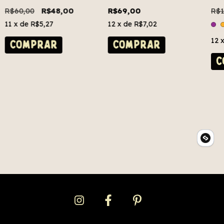
R$60,00
R$48,00
R$69,00
R$1
11
x de
R$5,27
12
x de
R$7,02
12
COMPRAR
C