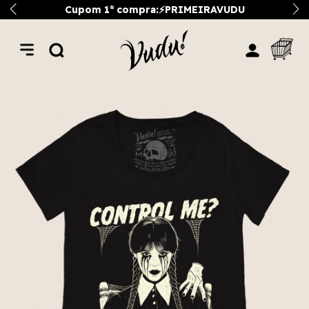
Cupom 1ª compra:⚡PRIMEIRAVUDU