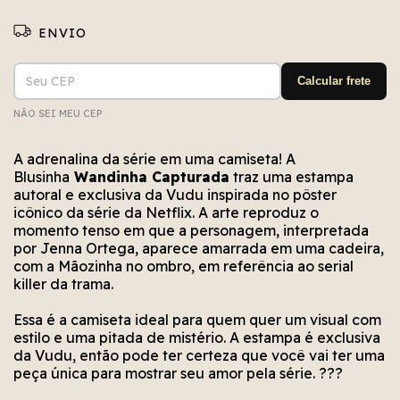
Entregas para o CEP:
ALTERAR CEP
Calcular frete
NÃO SEI MEU CEP
Não conseguimos encontrar esse CEP. Está bem
Erro no cálculo. Por favor, tente novamente em
Erro no meio de envio. Por favor, tente
novamente em alguns segundos.
alguns segundos.
escrito?
A adrenalina da série em uma camiseta! A
Blusinha
Wandinha Capturada
traz uma estampa
autoral e exclusiva da Vudu inspirada no pôster
icônico da série da Netflix. A arte reproduz o
momento tenso em que a personagem, interpretada
por Jenna Ortega, aparece amarrada em uma cadeira,
com a Mãozinha no ombro, em referência ao serial
killer da trama.
Essa é a camiseta ideal para quem quer um visual com
estilo e uma pitada de mistério. A estampa é exclusiva
da Vudu, então pode ter certeza que você vai ter uma
peça única para mostrar seu amor pela série. ???