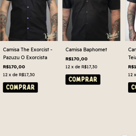
Camisa The Exorcist -
Camisa Baphomet
Cam
Pazuzu O Exorcista
Tei
R$170,00
R$170,00
R$
12
x de
R$17,30
12
x de
R$17,30
12
COMPRAR
COMPRAR
C