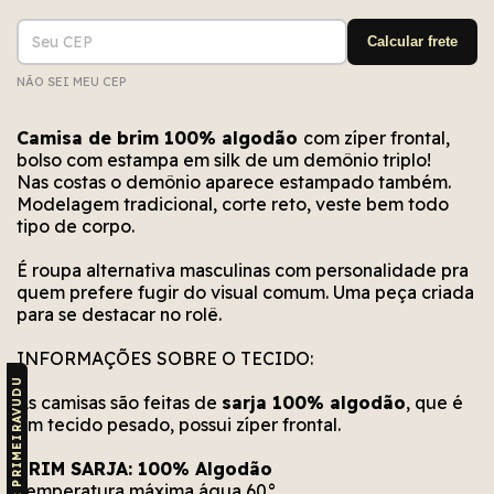
Entregas para o CEP:
ALTERAR CEP
Calcular frete
NÃO SEI MEU CEP
Não conseguimos encontrar esse CEP. Está bem
Erro no cálculo. Por favor, tente novamente em
Erro no meio de envio. Por favor, tente
novamente em alguns segundos.
alguns segundos.
escrito?
Camisa de brim 100% algodão
com zíper frontal,
bolso com estampa em silk de um demônio triplo!
Nas costas o demônio aparece estampado também.
Modelagem tradicional, corte reto, veste bem todo
tipo de corpo.
É roupa alternativa masculinas com personalidade pra
quem prefere fugir do visual comum. Uma peça criada
para se destacar no rolê.
INFORMAÇÕES SOBRE O TECIDO:
CUPOM: PRIMEIRAVUDU
As camisas são feitas de
sarja 100% algodão
, que é
um tecido pesado, possui zíper frontal.
BRIM SARJA: 100% Algodão
Temperatura máxima água 60°