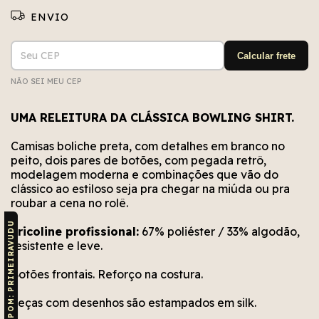
Entregas para o CEP:
ALTERAR CEP
Calcular frete
NÃO SEI MEU CEP
Não conseguimos encontrar esse CEP. Está bem
Erro no cálculo. Por favor, tente novamente em
Erro no meio de envio. Por favor, tente
novamente em alguns segundos.
alguns segundos.
escrito?
UMA RELEITURA DA CLÁSSICA BOWLING SHIRT.
Camisas boliche preta, com detalhes em branco no
peito, dois pares de botões, com pegada retrô,
modelagem moderna e combinações que vão do
clássico ao estiloso seja pra chegar na miúda ou pra
roubar a cena no rolê.
CUPOM: PRIMEIRAVUDU
Tricoline profissional:
67% poliéster / 33% algodão,
resistente e leve.
Botões frontais. Reforço na costura.
Peças com desenhos são estampados em silk.