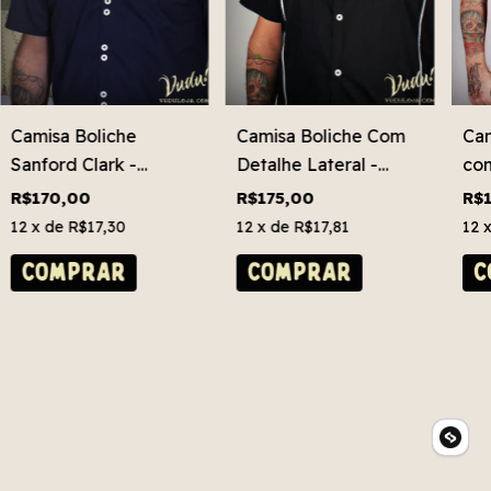
Camisa Boliche
Camisa Boliche Com
Cam
Sanford Clark -
Detalhe Lateral -
com
Marine
Andy
Mik
R$170,00
R$175,00
R$
12
x de
R$17,30
12
x de
R$17,81
12
COMPRAR
COMPRAR
C