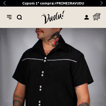
Cupom 1ª compra:⚡PRIMEIRAVUDU