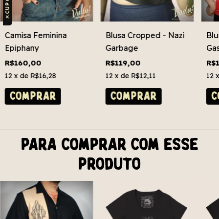
✕
Camisa Feminina
Blusa Cropped - Nazi
Blu
Epiphany
Garbage
Gas
Grá
R$160,00
R$119,00
R$
12
x de
R$16,28
12
x de
R$12,11
12
COMPRAR
COMPRAR
C
Para comprar com esse
produto