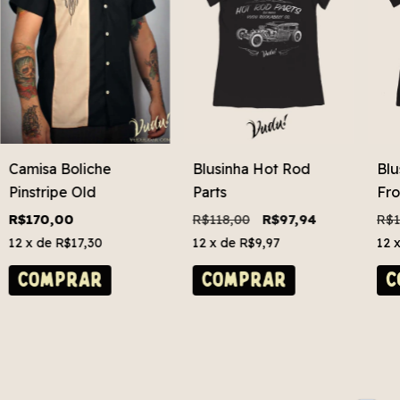
Camisa Boliche
Blusinha Hot Rod
Blu
Pinstripe Old
Parts
Fro
R$170,00
R$118,00
R$97,94
R$1
12
x de
R$17,30
12
x de
R$9,97
12
COMPRAR
COMPRAR
C