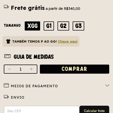
Frete grátis
a partir de
R$340,00
XGG
G1
G2
G3
TAMANHO
TAMBÉM TEMOS P AO GG!
Clique aqui
Guia de medidas
MEIOS DE PAGAMENTO
Entregas para o CEP:
ALTERAR CEP
Calcular frete