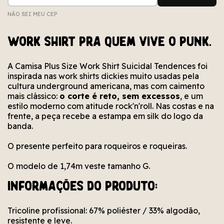
NÃO SEI MEU CEP
Não conseguimos encontrar esse CEP. Está bem
Erro no cálculo. Por favor, tente novamente em
Erro no meio de envio. Por favor, tente
novamente em alguns segundos.
alguns segundos.
escrito?
WORK SHIRT PRA QUEM VIVE O PUNK.
A Camisa Plus Size Work Shirt Suicidal Tendences foi
inspirada nas work shirts dickies muito usadas pela
cultura underground americana, mas com caimento
mais clássico:
o corte é reto, sem excessos
, e um
estilo moderno com atitude rock'n'roll. Nas costas e na
frente, a peça recebe a estampa em silk do logo da
banda.
O presente perfeito para roqueiros e roqueiras.
O modelo de 1,74m veste tamanho G.
Informações do produto:
Tricoline profissional: 67% poliéster / 33% algodão,
resistente e leve.