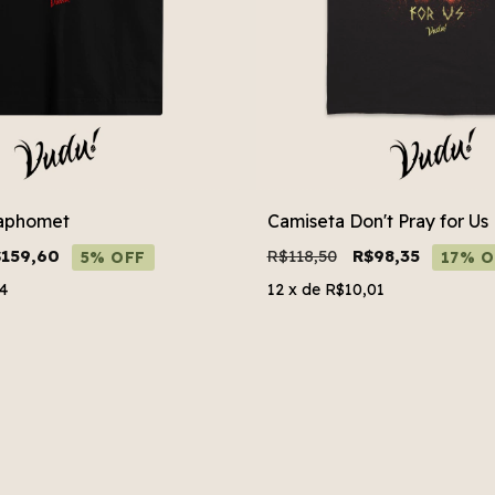
Baphomet
Camiseta Don't Pray for Us
$159,60
R$118,50
R$98,35
5% OFF
17% O
4
12
x de
R$10,01