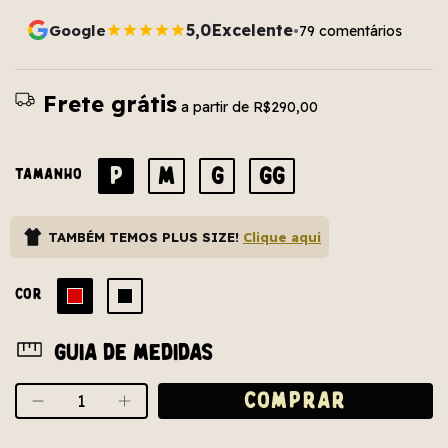
5,0
Excelente
Google
79 comentários
•
Frete grátis
a partir de
R$290,00
P
M
G
GG
TAMANHO
TAMBÉM TEMOS PLUS SIZE!
Clique aqui
COR
Guia de medidas