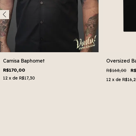
Camisa Baphomet
Oversized 
R$170,00
R$168,00
R
12
x de
R$17,30
12
x de
R$16,2