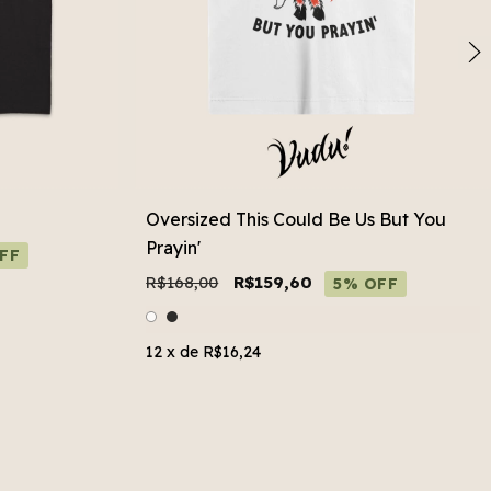
Oversized This Could Be Us But You
Prayin'
FF
R$168,00
R$159,60
5% OFF
12
x de
R$16,24