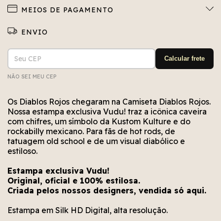
MEIOS DE PAGAMENTO
Entregas para o CEP:
ALTERAR CEP
Calcular frete
NÃO SEI MEU CEP
Não conseguimos encontrar esse CEP. Está bem
Erro no cálculo. Por favor, tente novamente em
Erro no meio de envio. Por favor, tente
novamente em alguns segundos.
alguns segundos.
escrito?
Os Diablos Rojos chegaram na Camiseta Diablos Rojos.
Nossa estampa exclusiva Vudu! traz a icônica caveira
com chifres, um símbolo da Kustom Kulture e do
rockabilly mexicano. Para fãs de hot rods, de
tatuagem old school e de um visual diabólico e
estiloso.
Estampa exclusiva Vudu!
Original, oficial e 100% estilosa.
Criada pelos nossos designers, vendida só aqui.
Estampa em Silk HD Digital, alta resolução.