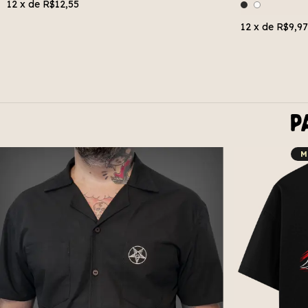
12
x de
R$12,55
12
x de
R$9,97
P
M