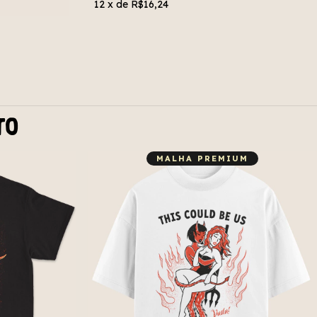
12
x de
R$16,24
to
MALHA PREMIUM