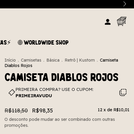
TAS⚡
🌐 WORLDWIDE SHOP
Início
.
Camisetas
.
Básica
.
Retrô | Kustom
.
Camiseta
Diablos Rojos
Camiseta Diablos Rojos
PRIMEIRA COMPRA? USE O CUPOM:
PRIMEIRAVUDU
R$118,50
R$98,35
12
x de
R$10,01
O desconto pode mudar ao ser combinado com outras
promoções.