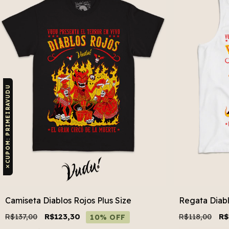
CUPOM: PRIMEIRAVUDU
✕
Camiseta Diablos Rojos Plus Size
Regata Diabl
R$137,00
R$123,30
R$118,00
R$
10% OFF