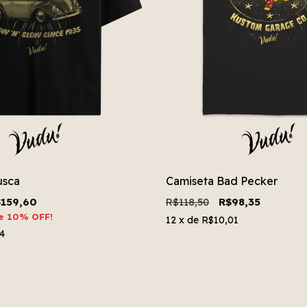
usca
Camiseta Bad Pecker
159,60
R$118,50
R$98,35
he 10% OFF!
12
x de
R$10,01
4