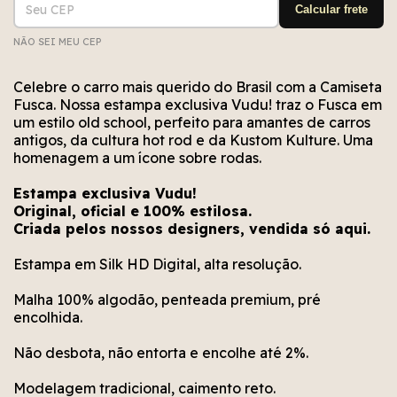
Calcular frete
NÃO SEI MEU CEP
Não conseguimos encontrar esse CEP. Está bem
Erro no cálculo. Por favor, tente novamente em
Erro no meio de envio. Por favor, tente
novamente em alguns segundos.
alguns segundos.
escrito?
Celebre o carro mais querido do Brasil com a Camiseta
Fusca. Nossa estampa exclusiva Vudu! traz o Fusca em
um estilo old school, perfeito para amantes de carros
antigos, da cultura hot rod e da Kustom Kulture. Uma
homenagem a um ícone sobre rodas.
Estampa exclusiva Vudu!
Original, oficial e 100% estilosa.
Criada pelos nossos designers, vendida só aqui.
Estampa em Silk HD Digital, alta resolução.
Malha 100% algodão, penteada premium, pré
encolhida.
Não desbota, não entorta e encolhe até 2%.
Modelagem tradicional, caimento reto.