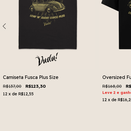
Camiseta Fusca Plus Size
Oversized F
R$137,00
R$123,30
R$168,00
R$
Leve 2 e gan
12
x de
R$12,55
12
x de
R$16,2