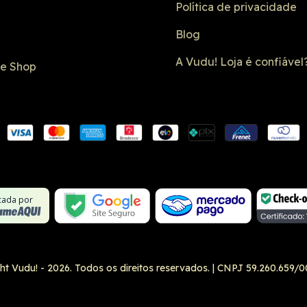
Política de privacidade
Blog
A Vudu! Loja é confiável
de Shop
Conexão SSL
Formulário 
Não é um site
Google Safe
icada por
ht Vudu! - 2026. Todos os direitos reservados.