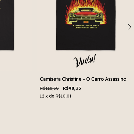
Camiseta Christine - O Carro Assassino
R$118,50
R$98,35
12
x de
R$10,01