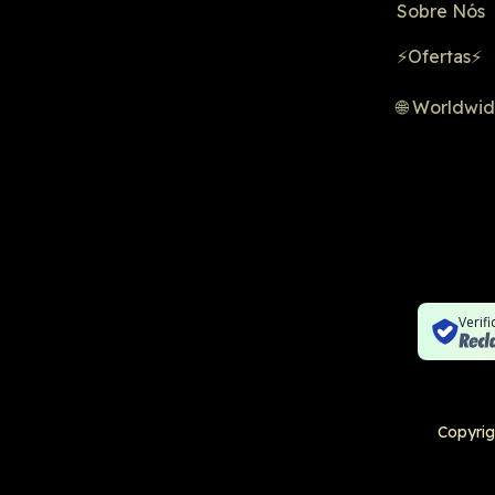
Sobre Nós
⚡Ofertas⚡
🌐 Worldwi
Verif
Copyrig