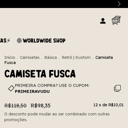
TAS⚡
🌐 WORLDWIDE SHOP
Início
.
Camisetas
.
Básica
.
Retrô | Kustom
.
Camiseta
Fusca
Camiseta Fusca
PRIMEIRA COMPRA? USE O CUPOM:
PRIMEIRAVUDU
R$118,50
R$98,35
12
x de
R$10,01
O desconto pode mudar ao ser combinado com outras
promoções.