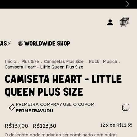
TAS⚡
🌐 WORLDWIDE SHOP
Início
.
Plus Size
.
Camisetas Plus Size
.
Rock | Música
.
Camiseta Heart - Little Queen Plus Size
Camiseta Heart - Little
Queen Plus Size
PRIMEIRA COMPRA? USE O CUPOM:
PRIMEIRAVUDU
R$137,00
R$123,30
12
x de
R$12,55
O desconto pode mudar ao ser combinado com outras