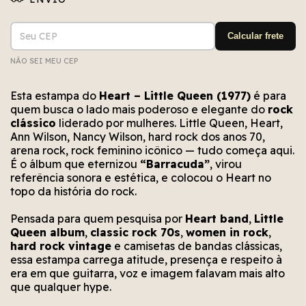
Entregas para o CEP:
ALTERAR CEP
Calcular frete
NÃO SEI MEU CEP
Não conseguimos encontrar esse CEP. Está bem
Erro no cálculo. Por favor, tente novamente em
Erro no meio de envio. Por favor, tente
novamente em alguns segundos.
alguns segundos.
escrito?
Esta estampa do
Heart – Little Queen (1977)
é para
quem busca o lado mais poderoso e elegante do
rock
clássico
liderado por mulheres. Little Queen, Heart,
Ann Wilson, Nancy Wilson, hard rock dos anos 70,
arena rock, rock feminino icônico — tudo começa aqui.
É o álbum que eternizou
“Barracuda”
, virou
referência sonora e estética, e colocou o Heart no
topo da história do rock.
Pensada para quem pesquisa por
Heart band
,
Little
Queen album
,
classic rock 70s
,
women in rock
,
hard rock vintage
e camisetas de bandas clássicas,
essa estampa carrega atitude, presença e respeito à
era em que guitarra, voz e imagem falavam mais alto
que qualquer hype.