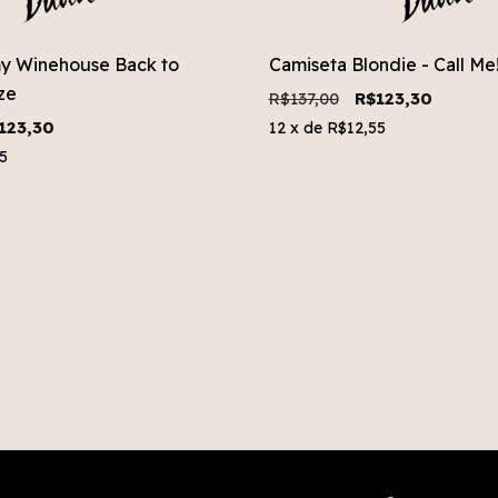
y Winehouse Back to
Camiseta Blondie - Call Me!
ze
R$137,00
R$123,30
123,30
12
x de
R$12,55
5