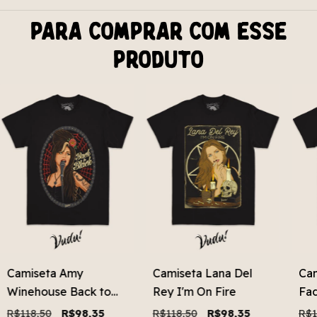
Para comprar com esse
produto
Camiseta Amy
Camiseta Lana Del
Cam
Winehouse Back to
Rey I'm On Fire
Fad
Black
R$118,50
R$98,35
R$118,50
R$98,35
R$1