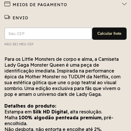
MEIOS DE PAGAMENTO
Entregas para o CEP:
ALTERAR CEP
Calcular frete
NÃO SEI MEU CEP
Não conseguimos encontrar esse CEP. Está bem
Erro no cálculo. Por favor, tente novamente em
Erro no meio de envio. Por favor, tente
novamente em alguns segundos.
alguns segundos.
escrito?
Para os Little Monsters de corpo e alma, a Camiseta
Lady Gaga Monster Queen é uma peça de
identificação imediata. Inspirada na performance
épica da Mother Monster no TUDUM da Netflix, com
sua estética gótica que une o pop teatral ao visual
sombrio. Uma edição exclusiva para fãs que vivem o
pop e amam o universo dark de Lady Gaga.
Detalhes do produto:
Estampa em
Silk HD Digital
, alta resolução.
Malha
100% algodão penteada premium
, pré-
encolhida.
Não desbota, não entorta e encolhe até 2%.