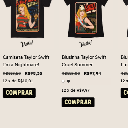
Camiseta Taylor Swift
Blusinha Taylor Swift
Blu
I'm a Nightmare!
Cruel Summer
I'm
R$118,50
R$98,35
R$118,00
R$97,94
R$1
12
x de
R$10,01
12
12
x de
R$9,97
COMPRAR
C
COMPRAR