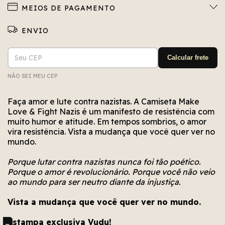
MEIOS DE PAGAMENTO
Entregas para o CEP:
ALTERAR CEP
Calcular frete
NÃO SEI MEU CEP
Não conseguimos encontrar esse CEP. Está bem
Erro no cálculo. Por favor, tente novamente em
Erro no meio de envio. Por favor, tente
novamente em alguns segundos.
alguns segundos.
escrito?
Faça amor e lute contra nazistas. A Camiseta Make
Love & Fight Nazis é um manifesto de resistência com
muito humor e atitude. Em tempos sombrios, o amor
vira resistência. Vista a mudança que você quer ver no
mundo.
Porque lutar contra nazistas nunca foi tão poético.
Porque o amor é revolucionário. Porque você não veio
ao mundo para ser neutro diante da injustiça.
Vista a mudança que você quer ver no mundo.
Estampa exclusiva Vudu!