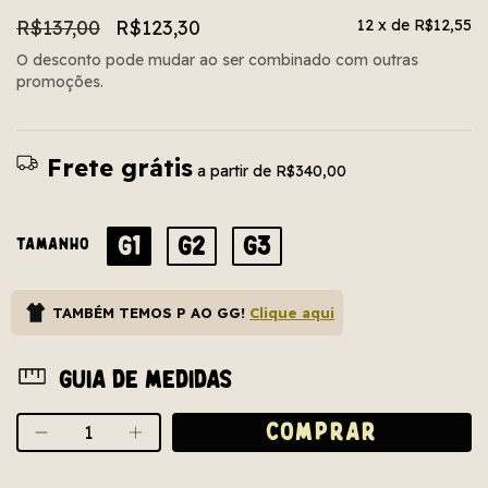
R$137,00
R$123,30
12
x de
R$12,55
O desconto pode mudar ao ser combinado com outras
promoções.
Frete grátis
a partir de
R$340,00
G1
G2
G3
TAMANHO
TAMBÉM TEMOS P AO GG!
Clique aqui
Guia de medidas