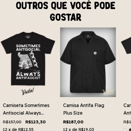
Outros que você pode
gostar
Camiseta Sometimes
Camisa Antifa Flag
Cam
Antisocial Always
Plus Size
Ant
Antifascist Plus Size
Plu
R$137,00
R$123,30
R$187,00
R$1
12
x de
R$12,55
12
x de
R$19,03