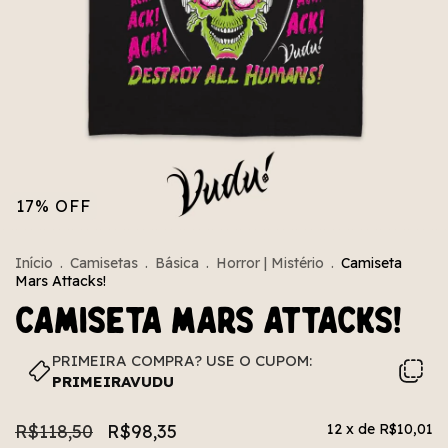
17
%
OFF
Início
.
Camisetas
.
Básica
.
Horror | Mistério
.
Camiseta
Mars Attacks!
Camiseta Mars Attacks!
PRIMEIRA COMPRA? USE O CUPOM:
PRIMEIRAVUDU
R$118,50
R$98,35
12
x de
R$10,01