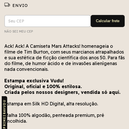
Entregas para o CEP:
ALTERAR CEP
Calcular frete
NÃO SEI MEU CEP
Não conseguimos encontrar esse CEP. Está bem
Erro no cálculo. Por favor, tente novamente em
Erro no meio de envio. Por favor, tente
novamente em alguns segundos.
alguns segundos.
escrito?
Ack! Ack! A Camiseta Mars Attacks! homenageia o
filme de Tim Burton, com seus marcianos atrapalhados
e sua estética de ficção científica dos anos 50. Para fãs
do filme, de humor ácido e de invasões alienígenas
nada convencionais.
Estampa exclusiva Vudu!
Original, oficial e 100% estilosa.
Criada pelos nossos designers, vendida só aqui.
CUPOM: PRIMEIRAVUDU
Estampa em Silk HD Digital, alta resolução.
Malha 100% algodão, penteada premium, pré
encolhida.