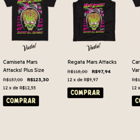
Camiseta Mars
Regata Mars Attacks
Cam
Attacks! Plus Size
Var
R$118,00
R$97,94
R$137,00
R$123,30
R$1
12
x de
R$9,97
12
x de
R$12,55
12
COMPRAR
COMPRAR
C