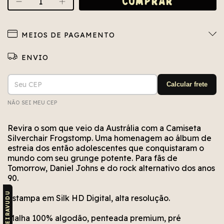
MEIOS DE PAGAMENTO
Entregas para o CEP:
ALTERAR CEP
Calcular frete
NÃO SEI MEU CEP
Não conseguimos encontrar esse CEP. Está bem
Erro no cálculo. Por favor, tente novamente em
Erro no meio de envio. Por favor, tente
novamente em alguns segundos.
alguns segundos.
escrito?
Revira o som que veio da Austrália com a Camiseta
Silverchair Frogstomp. Uma homenagem ao álbum de
estreia dos então adolescentes que conquistaram o
mundo com seu grunge potente. Para fãs de
Tomorrow, Daniel Johns e do rock alternativo dos anos
90.
Estampa em Silk HD Digital, alta resolução.
Malha 100% algodão, penteada premium, pré