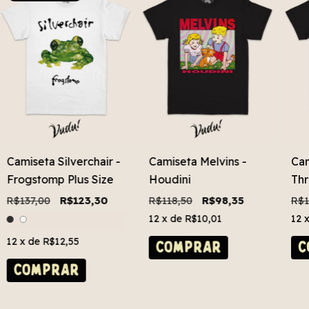
Camiseta Silverchair -
Camiseta Melvins -
Cam
Frogstomp Plus Size
Houdini
Thr
R$137,00
R$123,30
R$118,50
R$98,35
R$1
12
x de
R$10,01
12
12
x de
R$12,55
COMPRAR
C
COMPRAR