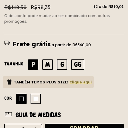
R$118,50
R$98,35
12
x de
R$10,01
O desconto pode mudar ao ser combinado com outras
promoções.
Frete grátis
a partir de
R$340,00
P
M
G
GG
TAMANHO
TAMBÉM TEMOS PLUS SIZE!
Clique aqui
COR
Guia de medidas