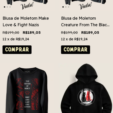
Blusa de Moletom Make
Blusa de Moletom
Love & Fight Nazis
Creature From The Black
Lagoon
R$199,00
R$189,05
R$199,00
R$189,05
12
x de
R$19,24
12
x de
R$19,24
COMPRAR
COMPRAR