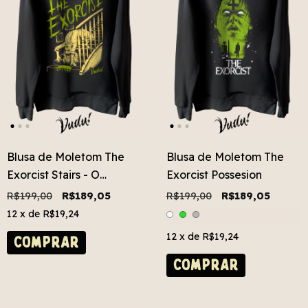
Blusa de Moletom The
Blusa de Moletom The
Exorcist Stairs - O
Exorcist Possesion
Exorcista Escada
R$199,00
R$189,05
R$199,00
R$189,05
12
x de
R$19,24
12
x de
R$19,24
COMPRAR
COMPRAR