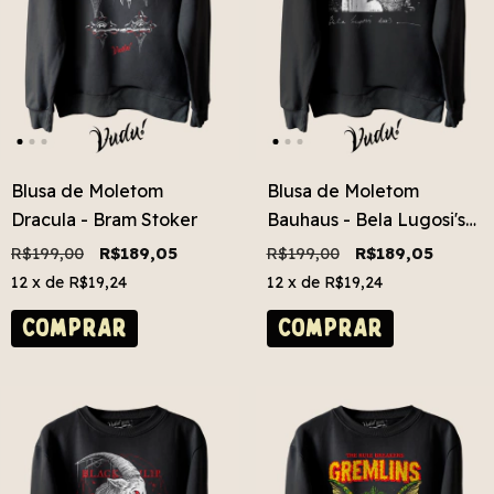
Blusa de Moletom
Blusa de Moletom
Dracula - Bram Stoker
Bauhaus - Bela Lugosi's
Dead
R$199,00
R$189,05
R$199,00
R$189,05
12
x de
R$19,24
12
x de
R$19,24
COMPRAR
COMPRAR