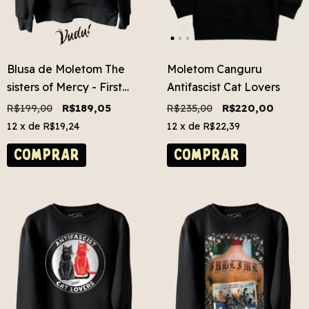
Blusa de Moletom The
Moletom Canguru
sisters of Mercy - First
Antifascist Cat Lovers
and Last and Always
R$199,00
R$189,05
R$235,00
R$220,00
12
x de
R$19,24
12
x de
R$22,39
COMPRAR
COMPRAR