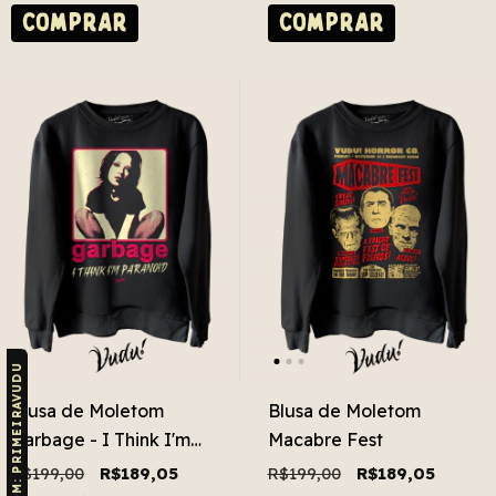
COMPRAR
COMPRAR
CUPOM: PRIMEIRAVUDU
Blusa de Moletom
Blusa de Moletom
Garbage - I Think I'm
Macabre Fest
Paranoid
R$199,00
R$189,05
R$199,00
R$189,05