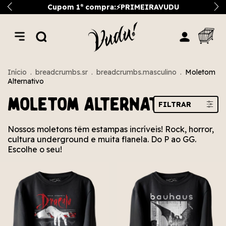
Cupom 1ª compra:⚡PRIMEIRAVUDU
Início
.
breadcrumbs.sr
.
breadcrumbs.masculino
.
Moletom
Alternativo
Moletom Alternativo
FILTRAR
Nossos moletons têm estampas incríveis! Rock, horror,
cultura underground e muita flanela. Do P ao GG.
Escolhe o seu!