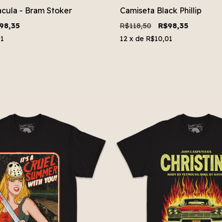
cula - Bram Stoker
Camiseta Black Phillip
98,35
R$118,50
R$98,35
01
12
x de
R$10,01