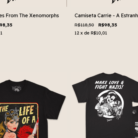
les From The Xenomorphs
Camiseta Carrie - A Estran
98,35
R$118,50
R$98,35
01
12
x de
R$10,01