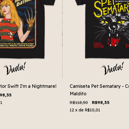
lor Swift I'm a Nightmare!
Camiseta Pet Sematary - C
Maldito
98,35
R$118,50
R$98,35
01
12
x de
R$10,01