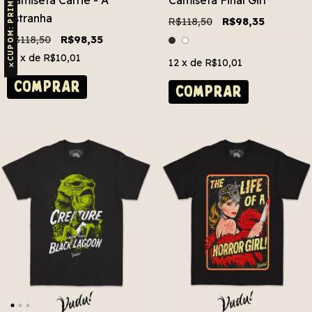
CUPOM: PRIMEIRAVUDU
Camiseta Carrie - A
Camiseta Final Girl
Estranha
R$118,50
R$98,35
R$118,50
R$98,35
12
x de
R$10,01
12
x de
R$10,01
✕
COMPRAR
COMPRAR