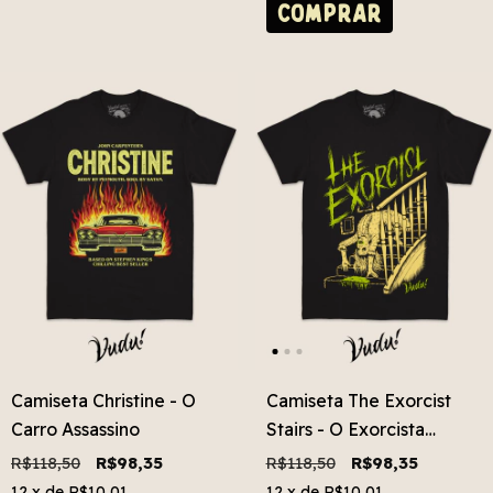
COMPRAR
Camiseta Christine - O
Camiseta The Exorcist
Carro Assassino
Stairs - O Exorcista
Escada
R$118,50
R$98,35
R$118,50
R$98,35
12
x de
R$10,01
12
x de
R$10,01