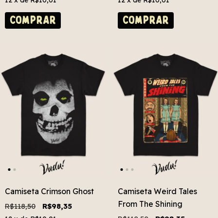
12
x de
R$10,01
12
x de
R$10,01
COMPRAR
COMPRAR
Camiseta Crimson Ghost
Camiseta Weird Tales
From The Shining
R$118,50
R$98,35