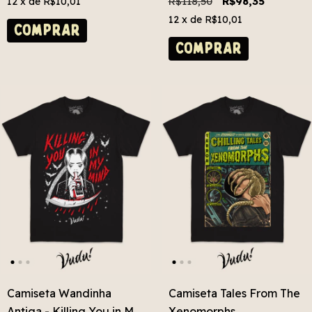
R$118,50
R$98,35
12
x de
R$10,01
12
x de
R$10,01
COMPRAR
COMPRAR
Camiseta Wandinha
Camiseta Tales From The
Antiga - Killing You in My
Xenomorphs