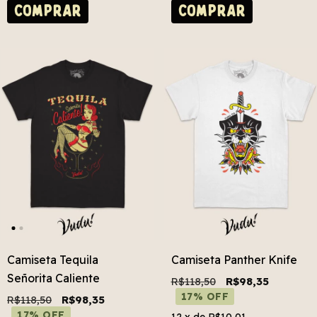
COMPRAR
COMPRAR
Camiseta Tequila
Camiseta Panther Knife
Señorita Caliente
R$118,50
R$98,35
17% OFF
R$118,50
R$98,35
17% OFF
12
x de
R$10,01